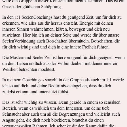
wäre die Gruppe in dieser Konstellation nicht zusammen. Das ist ein
Gesetz der göttlichen Schöpfung.
In den 1:1 SeelenCoachings hast du genügend Zeit, um für dich zu
erkennen, wie alles aus dir heraus entsteht. Energie mit deinen
inneren Sinnen wahrnehmen, klären, bewegen und dich neu
ausrichten. Hier bin ich an deiner Seite und werde dir über unsere
SeelenVerbindung auch Botschaften übermitteln. Botschaften, die
für dich wichtig sind und dich in eine innere Freiheit führen.
Die Mastermind-SeelenZeit ist hervorragend für dich geeignet, wenn
du dein Leben endlich aus der Verbundenheit mit deiner inneren
Weisheit betrachten möchtest.
In meinem Coachings - sowohl in der Gruppe als auch im 1:1 werde
ich so auf dich und deine Bedürfnisse eingehen, dass du dich
zutiefst erkannt und unterstützt fühlst.
Das ist sehr wichtig zu wissen. Denn gerade in einem so sensiblen
Bereich, wenn es wirklich um dein Innersten, um deine tiefe
Sehnsucht aber auch um all die Begrenzungen und vielleicht auch
Ängste geht, die dich noch blockieren, brauchst du einen
vertrauensvollen Rahmen. Ich schenke dir den Raum dafür, die