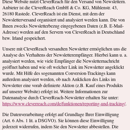
Diese Website nutzt CleverReach für den Versand von Newslettern.
Anbieter ist die CleverReach GmbH & Co. KG, Mühlenstr. 43,
26180 Rastede. CleverReach ist ein Dienst, mit dem der
Newsletterversand organisiert und analysiert werden kann. Die von
Ihnen zwecks Newsletterbezug eingegebenen Daten (z.B. E-Mail-
Adresse) werden auf den Servern von CleverReach in Deutschland
bzw. Irland gespeichert.
Unsere mit CleverReach versandten Newsletter ermöglichen uns die
Analyse des Verhaltens der Newsletterempfänger. Hierbei kann u. a.
analysiert werden, wie viele Empfänger die Newsletternachricht
geöffnet haben und wie oft welcher Link im Newsletter angeklickt
wurde. Mit Hilfe des sogenannten Conversion-Trackings kann
außerdem analysiert werden, ob nach Anklicken des Links im
Newsletter eine vorab definierte Aktion (z.B. Kauf eines Produkts
auf unserer Website) erfolgt ist. Weitere Informationen zur
Datenanalyse durch CleverReach-Newsletter erhalten Sie unter:
https://www.cleverreach.com/de/funktionen/reporting-und-tracking/
.
Die Datenverarbeitung erfolgt auf Grundlage Ihrer Einwilligung
(Art. 6 Abs. 1 lit. a DSGVO). Sie können diese Einwilligung
jederzeit widerrufen, indem Sie den Newsletter abbestellen. Die