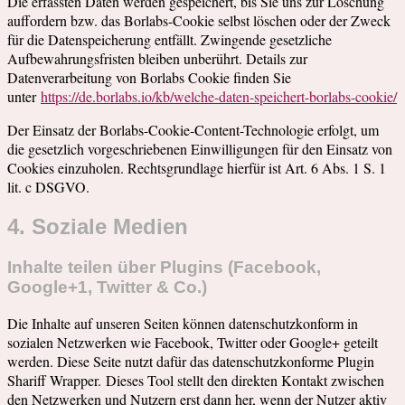
Die erfassten Daten werden gespeichert, bis Sie uns zur Löschung
auffordern bzw. das Borlabs-Cookie selbst löschen oder der Zweck
für die Datenspeicherung entfällt. Zwingende gesetzliche
Aufbewahrungsfristen bleiben unberührt. Details zur
Datenverarbeitung von Borlabs Cookie finden Sie
unter
https://de.borlabs.io/kb/welche-daten-speichert-borlabs-cookie/
Der Einsatz der Borlabs-Cookie-Content-Technologie erfolgt, um
die gesetzlich vorgeschriebenen Einwilligungen für den Einsatz von
Cookies einzuholen. Rechtsgrundlage hierfür ist Art. 6 Abs. 1 S. 1
lit. c DSGVO.
4. Soziale Medien
Inhalte teilen über Plugins (Facebook,
Google+1, Twitter & Co.)
Die Inhalte auf unseren Seiten können datenschutzkonform in
sozialen Netzwerken wie Facebook, Twitter oder Google+ geteilt
werden. Diese Seite nutzt dafür das datenschutzkonforme Plugin
Shariff Wrapper. Dieses Tool stellt den direkten Kontakt zwischen
den Netzwerken und Nutzern erst dann her, wenn der Nutzer aktiv