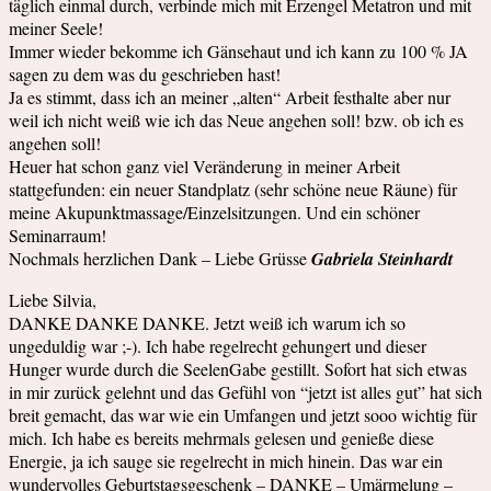
täglich einmal durch, verbinde mich mit Erzengel Metatron und mit
meiner Seele!
Immer wieder bekomme ich Gänsehaut und ich kann zu 100 % JA
sagen zu dem was du geschrieben hast!
Ja es stimmt, dass ich an meiner „alten“ Arbeit festhalte aber nur
weil ich nicht weiß wie ich das Neue angehen soll! bzw. ob ich es
angehen soll!
Heuer hat schon ganz viel Veränderung in meiner Arbeit
stattgefunden: ein neuer Standplatz (sehr schöne neue Räune) für
meine Akupunktmassage/Einzelsitzungen. Und ein schöner
Seminarraum!
Nochmals herzlichen Dank – Liebe Grüsse
Gabriela Steinhardt
Liebe Silvia,
DANKE DANKE DANKE. Jetzt weiß ich warum ich so
ungeduldig war ;-). Ich habe regelrecht gehungert und dieser
Hunger wurde durch die SeelenGabe gestillt. Sofort hat sich etwas
in mir zurück gelehnt und das Gefühl von “jetzt ist alles gut” hat sich
breit gemacht, das war wie ein Umfangen und jetzt sooo wichtig für
mich. Ich habe es bereits mehrmals gelesen und genieße diese
Energie, ja ich sauge sie regelrecht in mich hinein. Das war ein
wundervolles Geburtstagsgeschenk – DANKE – Umärmelung –