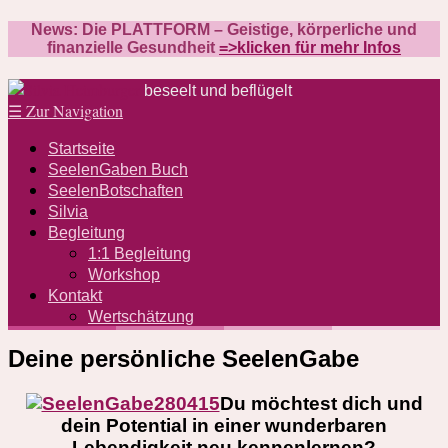
News: Die PLATTFORM – Geistige, körperliche und
finanzielle Gesundheit
=>klicken für mehr Infos
beseelt und beflügelt
☰
Zur Navigation
Startseite
SeelenGaben Buch
SeelenBotschaften
Silvia
Begleitung
1:1 Begleitung
Workshop
Kontakt
Wertschätzung
Deine persönliche SeelenGabe
Du möchtest dich und
dein Potential in einer wunderbaren
Lebendigkeit neu kennenlernen?