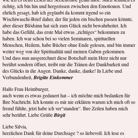
richtig, ich bin hin und hergerissen zwischen den Emotionen. Und
ehrlich gesagt, hab ich geglaubt da kommt irgend so ein
Wischiwaschi-Brief daher, der für jeden ein bischen passen könnte,
aber dieser Blödsinn hat sich zum Glück nicht bewahrheitet. Ich
habe das Gefühl, das erste Mal etwas „richtiges“ bekommen zu
haben. Ich war schon bei so vielen Seminaren, spirituellen
Menschen, Heilern, habe Bücher ohne Ende gelesen, und bin immer
weiter weg von der Spiritualität und meinen Gaben gekommen.
Und dass nun ausgerechnet diese Botschaft mein Herz nicht nur
berührt sondern öffnet, treibt mir die Tränen der Dankbarkeit und
des Glücks in die Augen. Danke, danke, danke! In Liebe und
Verbundenheit,
Brigitte Einkemmer
Hallo Frau Heimburger,
auch wenn es etwas gedauert hat – ich möchte mich bedanken für
Ihre Nachricht. Ich konnte es mir nie erklären warum ich mich oft so
fremd fühlte, jetzt habe ich ver“standen“. Ihre Zeilen haben mich
sehr berührt. Liebe Grüße
Birgit
Liebe Silvia,
herzlichen Dank für deine Durchsage ? so liebevoll. Ich lese es