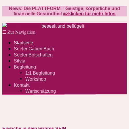
News: Die PLATTFORM – Geistige, körperliche und
finanzielle Gesundheit
=>klicken für mehr Infos
beseelt und beflügelt
☰
Zur Navigation
Startseite
SeelenGaben Buch
SeelenBotschaften
Silvia
Begleitung
1:1 Begleitung
Workshop
Kontakt
Wertschätzung
Erwache in dein wahres SEIN