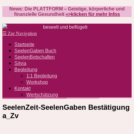
News: Die PLATTFORM – Geistige, körperliche und
finanzielle Gesundheit
=>klicken für mehr Infos
beseelt und beflügelt
☰
Zur Navigation
Startseite
SeelenGaben Buch
SeelenBotschaften
Silvia
Begleitung
1:1 Begleitung
Workshop
Kontakt
Wertschätzung
SeelenZeit-SeelenGaben Bestätigung
a_Zv