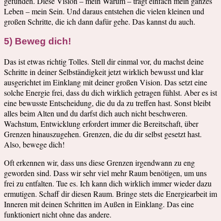
gefunden. Diese Vision – mein Warum – trägt einfach mein ganzes
Leben – mein Sein. Und daraus entstehen die vielen kleinen und
großen Schritte, die ich dann dafür gehe. Das kannst du auch.
5) Beweg dich!
Das ist etwas richtig Tolles. Stell dir einmal vor, du machst deine
Schritte in deiner Selbständigkeit jetzt wirklich bewusst und klar
ausgerichtet im Einklang mit deiner großen Vision. Das setzt eine
solche Energie frei, dass du dich wirklich getragen fühlst. Aber es ist
eine bewusste Entscheidung, die du da zu treffen hast. Sonst bleibt
alles beim Alten und du darfst dich auch nicht beschweren.
Wachstum, Entwicklung erfordert immer die Bereitschaft, über
Grenzen hinauszugehen. Grenzen, die du dir selbst gesetzt hast.
Also, bewege dich!
Oft erkennen wir, dass uns diese Grenzen irgendwann zu eng
geworden sind. Dass wir sehr viel mehr Raum benötigen, um uns
frei zu entfalten. Tue es. Ich kann dich wirklich immer wieder dazu
ermutigen. Schaff dir diesen Raum. Bringe stets die Energiearbeit im
Inneren mit deinen Schritten im Außen in Einklang. Das eine
funktioniert nicht ohne das andere.