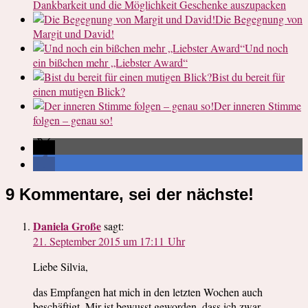
Dankbarkeit und die Möglichkeit Geschenke auszupacken
Die Begegnung von
Margit und David!
Und noch
ein bißchen mehr „Liebster Award“
Bist du bereit für
einen mutigen Blick?
Der inneren Stimme
folgen – genau so!
9 Kommentare, sei der nächste!
Daniela Große
sagt:
21. September 2015 um 17:11 Uhr
Liebe Silvia,
das Empfangen hat mich in den letzten Wochen auch
beschäftigt. Mir ist bewusst geworden, dass ich zwar