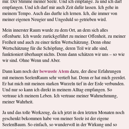
mir. Der Stimme meiner Seele. Und ich empfange. Ja und ich darf
empfangen. Und ich darf mir auch Zeit dafür lassen. Ich gehe in
meinem Tempo. Auch das durfte ich lernen. Ich, die immer von
meiner eigenen Neugier und Ungeduld so getrieben wird.
Mein innerster Raum wurde zu dem Ort, an dem sich alles
offenbarte. Ich wurde zurückgeführt zu meiner Offenheit, zu meiner
Freiheit und auch zu einer tiefen Wertschätzung. Denn ohne
Wertschätzung für die Schöpfung, deren Teil wir alle sind,
funktioniert überhaupt nichts. Denn dann schätzen wir uns – so wie
wir sind. Ohne Wenn und Aber.
bewusste Atem
Dann kam noch der
dazu, der diese Erfahrungen
mit meinem SeelenRaum sehr vertieft hat. Denn er hat mich geerdet.
Er hat mich mit meinen starken Wurzeln tief in der Erde verbunden.
Und nur so kann ich direkt in meinem Alltag empfangen. So
vertraue ich meinem Leben. Ich vertraue meiner Wahrnehmung,
meiner Wahrheit.
Ja und das tolle Werkzeug, da ich jetzt in den letzten Monaten noch
geschenkt bekommen habe von meiner Seele ist der eigene
SeelenBaum. So einfach, so wundervoll in der Wirkung und so