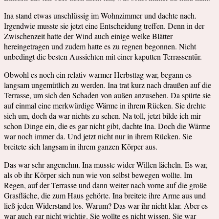
Ina stand etwas unschlüssig im Wohnzimmer und dachte nach.
Irgendwie musste sie jetzt eine Entscheidung treffen. Denn in der
Zwischenzeit hatte der Wind auch einige welke Blätter
hereingetragen und zudem hatte es zu regnen begonnen. Nicht
unbedingt die besten Aussichten mit einer kaputten Terrassentür.
Obwohl es noch ein relativ warmer Herbsttag war, begann es
langsam ungemütlich zu werden. Ina trat kurz nach draußen auf die
Terrasse, um sich den Schaden von außen anzusehen. Da spürte sie
auf einmal eine merkwürdige Wärme in ihrem Rücken. Sie drehte
sich um, doch da war nichts zu sehen. Na toll, jetzt bilde ich mir
schon Dinge ein, die es gar nicht gibt, dachte Ina. Doch die Wärme
war noch immer da. Und jetzt nicht nur in ihrem Rücken. Sie
breitete sich langsam in ihrem ganzen Körper aus.
Das war sehr angenehm. Ina musste wider Willen lächeln. Es war,
als ob ihr Körper sich nun wie von selbst bewegen wollte. Im
Regen, auf der Terrasse und dann weiter nach vorne auf die große
Grasfläche, die zum Haus gehörte. Ina breitete ihre Arme aus und
ließ jeden Widerstand los. Warum? Das war ihr nicht klar. Aber es
war auch gar nicht wichtig. Sie wollte es nicht wissen. Sie war