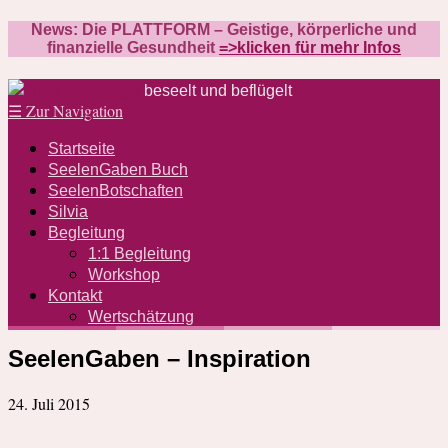
News: Die PLATTFORM – Geistige, körperliche und
finanzielle Gesundheit
=>klicken für mehr Infos
beseelt und beflügelt
☰
Zur Navigation
Startseite
SeelenGaben Buch
SeelenBotschaften
Silvia
Begleitung
1:1 Begleitung
Workshop
Kontakt
Wertschätzung
SeelenGaben – Inspiration
24. Juli 2015