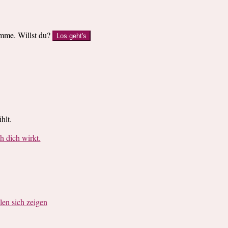
imme. Willst du?
Los geht's
hlt.
dich wirkt.
en sich zeigen