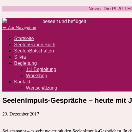
News: Die PLATTFOR
beseelt und beflügelt
☰
Zur Navigation
Startseite
SeelenGaben Buch
SeelenBotschaften
Silvia
Begleitung
1:1 Begleitung
Workshop
Kontakt
Wertschätzung
SeelenImpuls-Gespräche – heute mit J
29. Dezember 2017
Sei gespannt – es geht weiter mit den SeelenImpuls-Gesprächen. In d