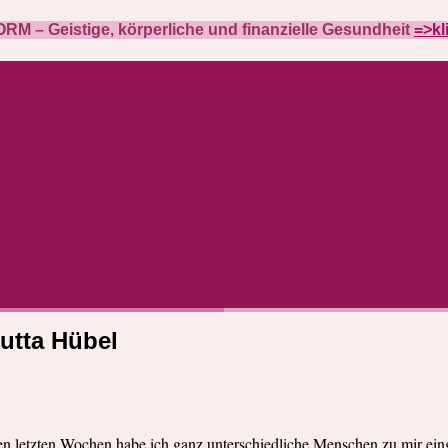
M – Geistige, körperliche und finanzielle Gesundheit
=>kl
utta Hübel
en letzten Wochen habe ich ganz unterschiedliche Menschen zu mir eing