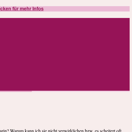
icken für mehr Infos
rin? Warum kann ich sie nicht verwirklichen bzw. es scheitert oft