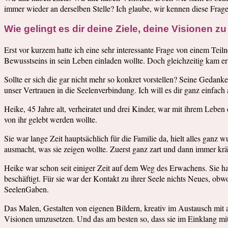
immer wieder an derselben Stelle? Ich glaube, wir kennen diese Frag
Wie gelingt es dir deine Ziele, deine Visionen z
Erst vor kurzem hatte ich eine sehr interessante Frage von einem Teil
Bewusstseins in sein Leben einladen wollte. Doch gleichzeitig kam e
Sollte er sich die gar nicht mehr so konkret vorstellen? Seine Gedan
unser Vertrauen in die Seelenverbindung. Ich will es dir ganz einfach 
Heike, 45 Jahre alt, verheiratet und drei Kinder, war mit ihrem Leben 
von ihr gelebt werden wollte.
Sie war lange Zeit hauptsächlich für die Familie da, hielt alles ga
ausmacht, was sie zeigen wollte. Zuerst ganz zart und dann immer kräf
Heike war schon seit einiger Zeit auf dem Weg des Erwachens. Sie ha
beschäftigt. Für sie war der Kontakt zu ihrer Seele nichts Neues, o
SeelenGaben.
Das Malen, Gestalten von eigenen Bildern, kreativ im Austausch mit a
Visionen umzusetzen. Und das am besten so, dass sie im Einklang mit 