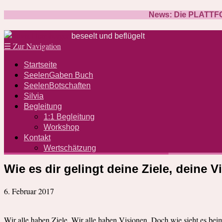
News: Die PLATTFOR
beseelt und beflügelt
☰
Zur Navigation
Startseite
SeelenGaben Buch
SeelenBotschaften
Silvia
Begleitung
1:1 Begleitung
Workshop
Kontakt
Wertschätzung
Wie es dir gelingt deine Ziele, deine V
6. Februar 2017
Wir alle haben Ziele. Wir alle haben Visionen. Doch wie sieht es bei