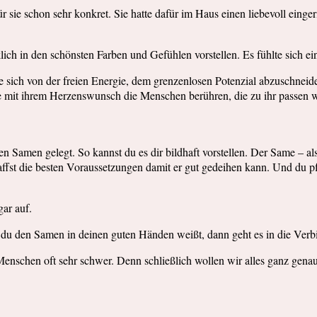
 sie schon sehr konkret. Sie hatte dafür im Haus einen liebevoll einge
rklich in den schönsten Farben und Gefühlen vorstellen. Es fühlte sich
ne sich von der freien Energie, dem grenzenlosen Potenzial abzuschne
te mit ihrem Herzenswunsch die Menschen berühren, die zu ihr passen 
 Samen gelegt. So kannst du es dir bildhaft vorstellen. Der Same – als
haffst die besten Voraussetzungen damit er gut gedeihen kann. Und du pf
gar auf.
 du den Samen in deinen guten Händen weißt, dann geht es in die Ver
Menschen oft sehr schwer. Denn schließlich wollen wir alles ganz gena