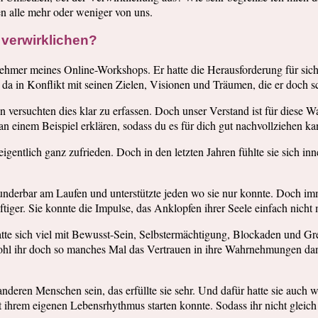
en alle mehr oder weniger von uns.
u verwirklichen?
nehmer meines Online-Workshops. Er hatte die Herausforderung für sich, 
r da in Konflikt mit seinen Zielen, Visionen und Träumen, die er doch
ken versuchten dies klar zu erfassen. Doch unser Verstand ist für diese
an einem Beispiel erklären, sodass du es für dich gut nachvollziehen ka
eigentlich ganz zufrieden. Doch in den letzten Jahren fühlte sie sich in
nz wunderbar am Laufen und unterstützte jeden wo sie nur konnte. Doc
tiger. Sie konnte die Impulse, das Anklopfen ihrer Seele einfach nicht
tte sich viel mit Bewusst-Sein, Selbstermächtigung, Blockaden und Gr
bwohl ihr doch so manches Mal das Vertrauen in ihre Wahrnehmungen dan
nderen Menschen sein, das erfüllte sie sehr. Und dafür hatte sie auch
ihrem eigenen Lebensrhythmus starten konnte. Sodass ihr nicht gleich a