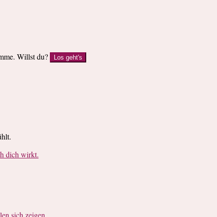
imme. Willst du?
Los geht's
hlt.
dich wirkt.
en sich zeigen