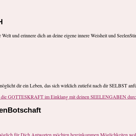
H
r Welt und erinnere dich an deine eigene innere Weisheit und SeelenSt
rmöglicht dir ein Leben, das sich wirklich zutiefst nach dir SELBST anfü
ie die GOTTESKRAFT im Einklang mit deinen SEELENGABEN durch 
lenBotschaft
öglich für Dich Antworten möchten hereinkommen Möglichkeiten woll