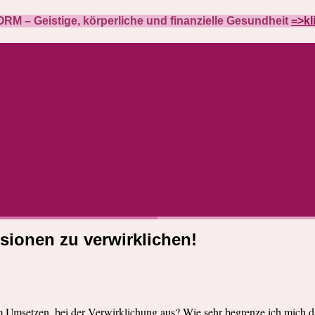
M – Geistige, körperliche und finanzielle Gesundheit
=>kl
isionen zu verwirklichen!
m Umsetzen, bei der Verwirklichung aus? Wie sehr begrenze ich mich da