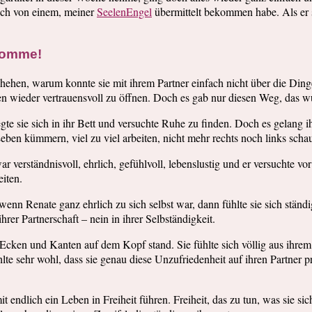
 ich von einem, meiner
SeelenEngel
übermittelt bekommen habe. Als er 
 komme!
hen, warum konnte sie mit ihrem Partner einfach nicht über die Dinge r
eren wieder vertrauensvoll zu öffnen. Doch es gab nur diesen Weg, das w
te sie sich in ihr Bett und versuchte Ruhe zu finden. Doch es gelang 
en kümmern, viel zu viel arbeiten, nicht mehr rechts noch links schaue
r verständnisvoll, ehrlich, gefühlvoll, lebenslustig und er versuchte vo
eiten.
n Renate ganz ehrlich zu sich selbst war, dann fühlte sie sich ständig
er Partnerschaft – nein in ihrer Selbständigkeit.
 Ecken und Kanten auf dem Kopf stand. Sie fühlte sich völlig aus ihre
lte sehr wohl, dass sie genau diese Unzufriedenheit auf ihren Partner pro
it endlich ein Leben in Freiheit führen. Freiheit, das zu tun, was sie 