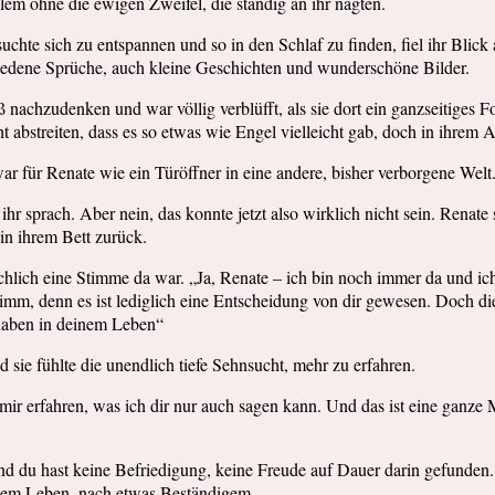
em ohne die ewigen Zweifel, die ständig an ihr nagten.
suchte sich zu entspannen und so in den Schlaf zu finden, fiel ihr Bli
hiedene Sprüche, auch kleine Geschichten und wunderschöne Bilder.
nachzudenken und war völlig verblüfft, als sie dort ein ganzseitiges F
ht abstreiten, dass es so etwas wie Engel vielleicht gab, doch in ihrem A
ar für Renate wie ein Türöffner in eine andere, bisher verborgene Welt
ihr sprach. Aber nein, das konnte jetzt also wirklich nicht sein. Renat
 in ihrem Bett zurück.
hlich eine Stimme da war. „Ja, Renate – ich bin noch immer da und ich 
hlimm, denn es ist lediglich eine Entscheidung von dir gewesen. Doch d
r haben in deinem Leben“
 sie fühlte die unendlich tiefe Sehnsucht, mehr zu erfahren.
n mir erfahren, was ich dir nur auch sagen kann. Und das ist eine ganze 
d du hast keine Befriedigung, keine Freude auf Dauer darin gefunden.
deinem Leben, nach etwas Beständigem.