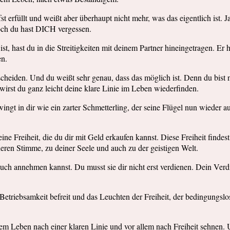
t erfüllt und weißt aber überhaupt nicht mehr, was das eigentlich ist. 
Doch du hast DICH vergessen.
st, hast du in die Streitigkeiten mit deinem Partner hineingetragen. Er 
en.
ntscheiden. Und du weißt sehr genau, dass das möglich ist. Denn du bis
irst du ganz leicht deine klare Linie im Leben wiederfinden.
gt in dir wie ein zarter Schmetterling, der seine Flügel nun wieder aus
eine Freiheit, die du dir mit Geld erkaufen kannst. Diese Freiheit finde
eren Stimme, zu deiner Seele und auch zu der geistigen Welt.
auch annehmen kannst. Du musst sie dir nicht erst verdienen. Dein Verd
riebsamkeit befreit und das Leuchten der Freiheit, der bedingungslose
em Leben nach einer klaren Linie und vor allem nach Freiheit sehnen. U