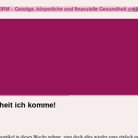
M – Geistige, körperliche und finanzielle Gesundheit
=>kl
iheit ich komme!
tikel in dieser Woche nehme, ging doch alles wieder ganz einfach und 