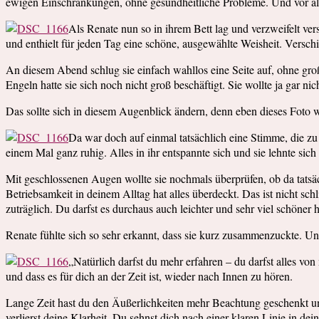
ewigen Einschränkungen, ohne gesundheitliche Probleme. Und vor all
Als Renate nun so in ihrem Bett lag und verzweifelt ver
und enthielt für jeden Tag eine schöne, ausgewählte Weisheit. Versc
An diesem Abend schlug sie einfach wahllos eine Seite auf, ohne groß 
Engeln hatte sie sich noch nicht groß beschäftigt. Sie wollte ja gar nic
Das sollte sich in diesem Augenblick ändern, denn eben dieses Foto w
Da war doch auf einmal tatsächlich eine Stimme, die zu 
einem Mal ganz ruhig. Alles in ihr entspannte sich und sie lehnte sich
Mit geschlossenen Augen wollte sie nochmals überprüfen, ob da tatsäc
Betriebsamkeit in deinem Alltag hat alles überdeckt. Das ist nicht sc
zuträglich. Du darfst es durchaus auch leichter und sehr viel schöne
Renate fühlte sich so sehr erkannt, dass sie kurz zusammenzuckte. Und
„Natürlich darfst du mehr erfahren – du darfst alles vo
und dass es für dich an der Zeit ist, wieder nach Innen zu hören.
Lange Zeit hast du den Äußerlichkeiten mehr Beachtung geschenkt un
verlierst deine Klarheit. Du sehnst dich nach einer klaren Linie in 