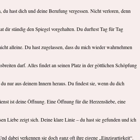
Ja, du hast dich und deine Berufung vergessen. Nicht verloren, denn
hat dir ständig den Spiegel vorgehalten. Du durftest Tag für Tag
t nicht alleine. Du hast zugelassen, dass du mich wieder wahrnehmen
breiten darf. Alles findet an seinen Platz in der göttlichen Schöpfung
st du nur aus deinem Innern heraus. Du findest sie, wenn du dich
ienst ist deine Öffnung. Eine Öffnung für die Herzensliebe, eine
n Liebe zeigt sich. Deine klare Linie – du hast sie gefunden und ich
nd dabei verkennen sie doch ganz oft ihre eigene „Einzigartigkeit“.