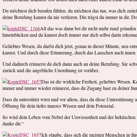
Du möchtest dich berufen fühlen, du möchtest das tun, was dich zutiefs
deine Berufung kannst du nie verlieren. Die trägst du immer in dir. 
All das was dann bei dir nicht mehr rund gelaufen i
hineinblicken und du kannst doch immer nur dich selbst darin erkenn
Geliebtes Wesen, du darfst dich jetzt, genau in dieser Minute, neu e
kannst. Und durch diese Erinnerung, durch das Lauschen nach innen w
Und dadurch erinnerst du dich dann auch an deine Berufung. Sie schwin
zurück und die angebliche Unordnung ist vorüber.
Das ist die wirkliche Freiheit, geliebtes Wesen. K
immer und immer wieder erinnerst, dass du Zugang hast zu deiner Inn
Dass du unterstützt wirst und vor allem, dass du diese Unterstützung 
Öffnung für dein tiefes inneres Wissen und dein Potenzial.
So wird dein Leben vom Nebel der Unwissenheit und der hektischen Bet
danke dir.“
Ich glaube, dass sich die meisten Menschen in ihr