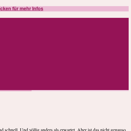
icken für mehr Infos
schnell. Und völlig anders als erwartet. Aber ist das nicht genauso