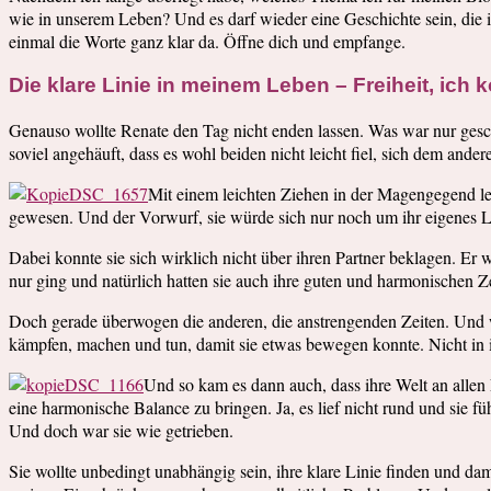
wie in unserem Leben? Und es darf wieder eine Geschichte sein, die
einmal die Worte ganz klar da. Öffne dich und empfange.
Die klare Linie in meinem Leben – Freiheit, ich
Genauso wollte Renate den Tag nicht enden lassen. Was war nur gesche
soviel angehäuft, dass es wohl beiden nicht leicht fiel, sich dem and
Mit einem leichten Ziehen in der Magengegend leg
gewesen. Und der Vorwurf, sie würde sich nur noch um ihr eigenes Leb
Dabei konnte sie sich wirklich nicht über ihren Partner beklagen. Er wa
nur ging und natürlich hatten sie auch ihre guten und harmonischen Z
Doch gerade überwogen die anderen, die anstrengenden Zeiten. Und wen
kämpfen, machen und tun, damit sie etwas bewegen konnte. Nicht in ihr
Und so kam es dann auch, dass ihre Welt an allen
eine harmonische Balance zu bringen. Ja, es lief nicht rund und sie füh
Und doch war sie wie getrieben.
Sie wollte unbedingt unabhängig sein, ihre klare Linie finden und dam