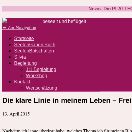
News: Die PLATTFOR
beseelt und beflügelt
☰
Zur Navigation
Startseite
SeelenGaben Buch
SeelenBotschaften
Silvia
Begleitung
1:1 Begleitung
Workshop
Kontakt
Wertschätzung
Die klare Linie in meinem Leben – Fre
13. April 2015
Nachdem ich lange überlegt habe, welches Thema ich für meinen Blogar