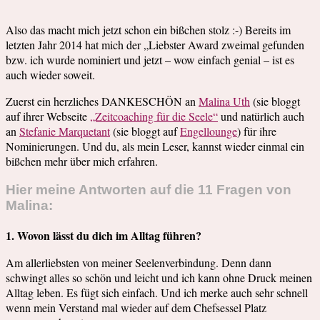
Also das macht mich jetzt schon ein bißchen stolz :-) Bereits im
letzten Jahr 2014 hat mich der „Liebster Award zweimal gefunden
bzw. ich wurde nominiert und jetzt – wow einfach genial – ist es
auch wieder soweit.
Zuerst ein herzliches DANKESCHÖN an
Malina Uth
(sie bloggt
auf ihrer Webseite
„Zeitcoaching für die Seele“
und natürlich auch
an
Stefanie Marquetant
(sie bloggt auf
Engellounge
) für ihre
Nominierungen. Und du, als mein Leser, kannst wieder einmal ein
bißchen mehr über mich erfahren.
Hier meine Antworten auf die 11 Fragen von
Malina:
1. Wovon lässt du dich im Alltag führen?
Am allerliebsten von meiner Seelenverbindung. Denn dann
schwingt alles so schön und leicht und ich kann ohne Druck meinen
Alltag leben. Es fügt sich einfach. Und ich merke auch sehr schnell
wenn mein Verstand mal wieder auf dem Chefsessel Platz