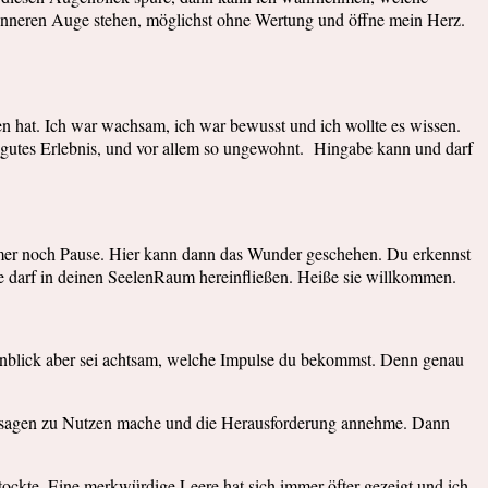
m inneren Auge stehen, möglichst ohne Wertung und öffne mein Herz.
en hat. Ich war wachsam, ich war bewusst und ich wollte es wissen.
in gutes Erlebnis, und vor allem so ungewohnt. Hingabe kann und darf
immer noch Pause. Hier kann dann das Wunder geschehen. Du erkennst
e darf in deinen SeelenRaum hereinfließen. Heiße sie willkommen.
genblick aber sei achtsam, welche Impulse du bekommst. Denn genau
sozusagen zu Nutzen mache und die Herausforderung annehme. Dann
ockte. Eine merkwürdige Leere hat sich immer öfter gezeigt und ich