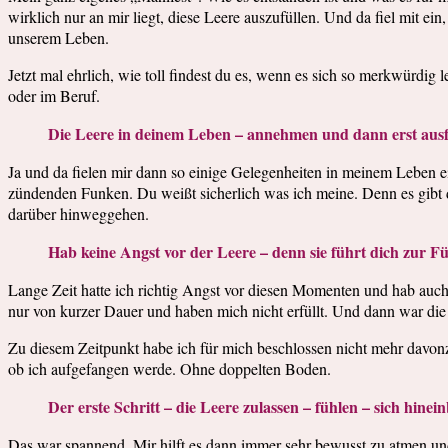
wirklich nur an mir liegt, diese Leere auszufüllen. Und da fiel mit 
unserem Leben.
Jetzt mal ehrlich, wie toll findest du es, wenn es sich so merkwürdi
oder im Beruf.
Die Leere in deinem Leben – annehmen und dann erst ausf
Ja und da fielen mir dann so einige Gelegenheiten in meinem Leben ein
zündenden Funken. Du weißt sicherlich was ich meine. Denn es gibt di
darüber hinweggehen.
Hab keine Angst vor der Leere – denn sie führt dich zur Fü
Lange Zeit hatte ich richtig Angst vor diesen Momenten und hab auch
nur von kurzer Dauer und haben mich nicht erfüllt. Und dann war die L
Zu diesem Zeitpunkt habe ich für mich beschlossen nicht mehr davonzu
ob ich aufgefangen werde. Ohne doppelten Boden.
Der erste Schritt – die Leere zulassen – fühlen – sich hine
Das war spannend. Mir hilft es dann immer sehr bewusst zu atmen u