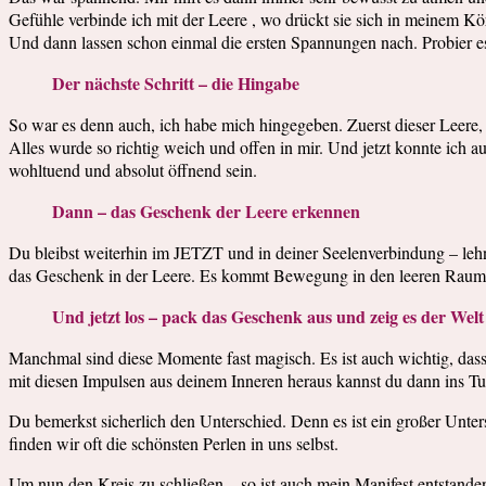
Gefühle verbinde ich mit der Leere , wo drückt sie sich in meinem K
Und dann lassen schon einmal die ersten Spannungen nach. Probier e
Der nächste Schritt – die Hingabe
So war es denn auch, ich habe mich hingegeben. Zuerst dieser Leere, 
Alles wurde so richtig weich und offen in mir. Und jetzt konnte ich 
wohltuend und absolut öffnend sein.
Dann – das Geschenk der Leere erkennen
Du bleibst weiterhin im JETZT und in deiner Seelenverbindung – leh
das Geschenk in der Leere. Es kommt Bewegung in den leeren Raum. Z
Und jetzt los – pack das Geschenk aus und zeig es der Welt
Manchmal sind diese Momente fast magisch. Es ist auch wichtig, das
mit diesen Impulsen aus deinem Inneren heraus kannst du dann ins 
Du bemerkst sicherlich den Unterschied. Denn es ist ein großer Unt
finden wir oft die schönsten Perlen in uns selbst.
Um nun den Kreis zu schließen – so ist auch mein Manifest entstande