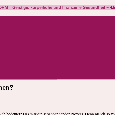
M – Geistige, körperliche und finanzielle Gesundheit
=>kl
nnen?
ich bedeutet? Das war ein sehr spannender Prozess. Denn als ich so vor 