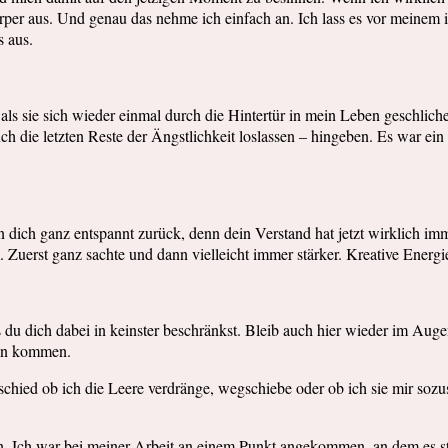
örper aus. Und genau das nehme ich einfach an. Ich lass es vor meine
s aus.
als sie sich wieder einmal durch die Hintertür in mein Leben geschlich
auch die letzten Reste der Ängstlichkeit loslassen – hingeben. Es war e
n dich ganz entspannt zurück, denn dein Verstand hat jetzt wirklich 
uerst ganz sachte und dann vielleicht immer stärker. Kreative Energi
s du dich dabei in keinster beschränkst. Bleib auch hier wieder im Au
Tun kommen.
erschied ob ich die Leere verdränge, wegschiebe oder ob ich sie mir 
n. Ich war bei meiner Arbeit an einem Punkt angekommen, an dem es st