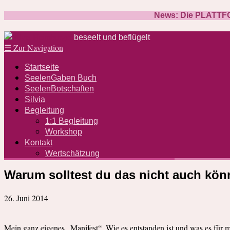
News: Die PLATTFOR
beseelt und beflügelt
☰
Zur Navigation
Startseite
SeelenGaben Buch
SeelenBotschaften
Silvia
Begleitung
1:1 Begleitung
Workshop
Kontakt
Wertschätzung
Warum solltest du das nicht auch kö
26. Juni 2014
Mein ganz eigenes „Manifest“. Wie es entstanden ist und was es für m