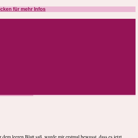
icken für mehr Infos
dem leeren Blatt saß, wurde mir erstmal bewusst, dass es jetzt