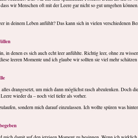
ein, dass wir Menschen oft mit der Leere gar nicht so gut umgehen könn
g leer in deinem Leben anfühlt? Das kann sich in vielen verschiedenen 
üllen
, in denen es sich auch echt leer anfühlte. Richtig leer, ohne zu wiss
ese leeren Momente und ich glaube wir sollten sie viel mehr schätzen 
lle
 alles drangesetzt, um mich dann möglichst rasch abzulenken. Doch die
eere wieder da – noch viel tiefer als vorher.
laufen, sondern mich darauf einzulassen. Ich wollte spüren was hinter 
inbegeben
nd mich damit auf den jetzigen Moment zu besinnen. Wenn ich wirklic