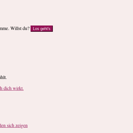
imme. Willst du?
Los geht's
hlt.
dich wirkt.
en sich zeigen