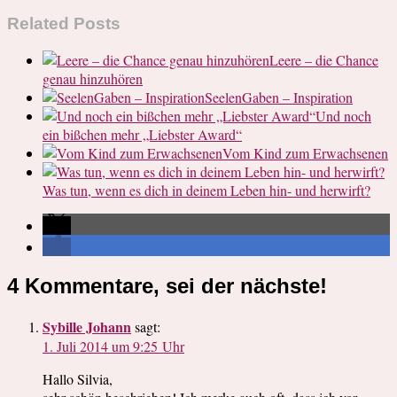
Related Posts
Leere – die Chance
genau hinzuhören
SeelenGaben – Inspiration
Und noch
ein bißchen mehr „Liebster Award“
Vom Kind zum Erwachsenen
Was tun, wenn es dich in deinem Leben hin- und herwirft?
4 Kommentare, sei der nächste!
Sybille Johann
sagt:
1. Juli 2014 um 9:25 Uhr
Hallo Silvia,