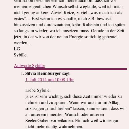
sehr schön beschrieben! Ich merke auch oft, dass ich vor
meinem eigentlichen Wunsch selbst weglaufe, weil ich mich
nicht genug ankere. Zuviel Reize, zuviel „was-mach-ich-als-
erstes“… Erst wenn ich es schaffe, mich z.B. bewusst
hinzusetzen und durchzuatmen, kehrt Ruhe ein und ich spüre
so langsam wieder, wo ich ansetzen muss. Gerade in der Zeit
jetzt, in der wir von der neuen Energie so richtig gebeutelt
werden…
LG
Sybille
Antworte Sybille
Silvia Heimburger
sagt:
1. Juli 2014 um 10:08 Uhr
Liebe Sybille,
ja es ist sehr wichtig, sich diese Zeit immer wieder zu
nehmen und zu spüren. Wenn wir uns nur im Alltag
sozusagen „durchtreiben“ lassen, kann es sein, dass wir
an unserem innersten Wunsch oder unseren
SeelenGaben vorbeilaufen. Einfach weil wir sie gar
nicht mehr richtig wahrnehmen.