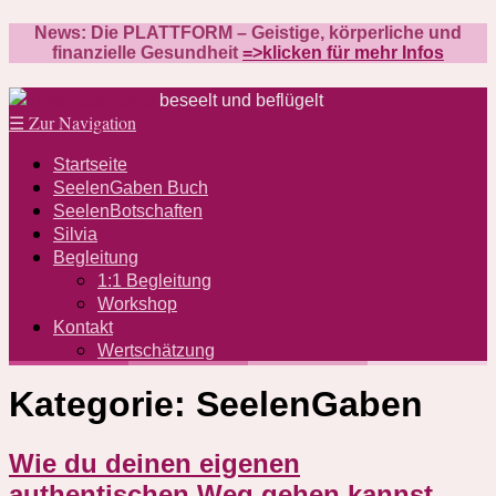
News: Die PLATTFORM – Geistige, körperliche und
finanzielle Gesundheit
=>klicken für mehr Infos
beseelt und beflügelt
☰
Zur Navigation
Startseite
SeelenGaben Buch
SeelenBotschaften
Silvia
Begleitung
1:1 Begleitung
Workshop
Kontakt
Wertschätzung
Kategorie:
SeelenGaben
Wie du deinen eigenen
authentischen Weg gehen kannst