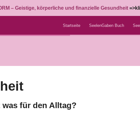
M – Geistige, körperliche und finanzielle Gesundheit
=>kl
Startseite
SeelenGaben Buch
See
heit
t was für den Alltag?