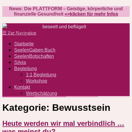
News: Die PLATTFORM – Geistige, körperliche und
finanzielle Gesundheit
=>klicken für mehr Infos
beseelt und beflügelt
☰
Zur Navigation
Startseite
SeelenGaben Buch
SeelenBotschaften
Silvia
Begleitung
1:1 Begleitung
Workshop
Kontakt
Wertschätzung
Kategorie:
Bewusstsein
Heute werden wir mal verbindlich …
was meinst du?